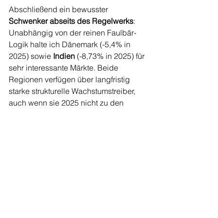
Abschließend ein bewusster 
Schwenker abseits des Regelwerks
: 
Unabhängig von der reinen Faulbär-
Logik halte ich Dänemark (-5,4% in 
2025) sowie 
Indien
 (-8,73% in 2025) für 
sehr interessante Märkte. Beide 
Regionen verfügen über langfristig 
starke strukturelle Wachstumstreiber, 
auch wenn sie 2025 nicht zu den 
schwächsten Ländern gezählt haben.
Diese Einschätzung versteht sich 
ausdrücklich als 
Outsider-Wette
 und 
nicht als klassische Umsetzung der 
Faulbärstrategie – sie zeigt jedoch, 
dass antizyklisches Denken nicht 
zwangsläufig starr sein muss. Einen 
handelbaren Denmark ETF habe ich 
nicht gefunden, deshalb muss man 