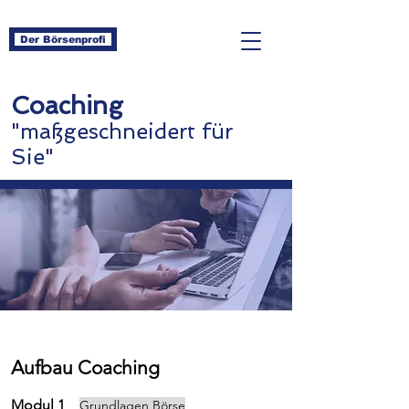
Der Börsenprofi
Coaching
"
maßgeschneidert
für
Sie"
Aufbau Coaching
Modul 1
​
Grundlagen Börse