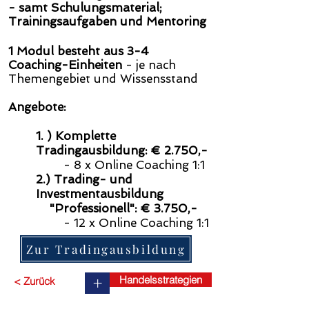
- samt Schulungsmaterial;
Trainingsaufgaben und Mentoring
1 Modul besteht aus 3-4
Coaching-Einheite
n
-
je nach
Themengebiet und Wissensstand
Angebote:
​​​1. )
Komplette
Tradingausbildung: € 2.750
,-
- 8 x Online Coaching 1:1​
2.) T​rading- und
Investmentausbildung
"Professionell": € 3.750
,-
- 12 x Online
Coaching
1:1
Zur Tradingausbildung
Handelsstrategien
+
< Zurück