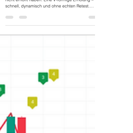
Die Märkte liefern aktuell genau das, was viele
nicht erhofft haben: Eine V-förmige Erholung –
schnell, dynamisch und ohne echten Retest.
Doch genau das sorgt jetzt für Verunsicherung.Ist
das schon der Start eines neuen Aufwärtstrends –
oder die perfekte Falle? 📉 1. V-förmige Erholung
statt klassischer Bärenmarkt Nach der Korrektur
rund um den Iran-Konflikt sah es zunächst nach
einem klassischen Risk-Off-Move aus. Doch ein
Blick auf die Fakten zeigt ein anderes Bild: Der
S&P