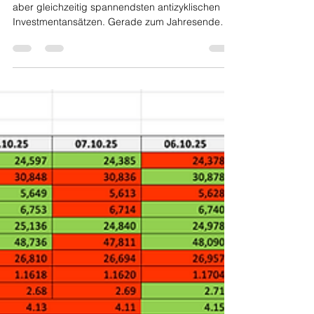
28. Dez. 2025
4 Min. Lesezeit
Faulbär-Strategie – End of
the Year Strategie
Die Faulbär-Strategie gehört zu den einfachsten,
aber gleichzeitig spannendsten antizyklischen
Investmentansätzen. Gerade zum Jahresende
rückt diese End of the Year Strategie wieder
verstärkt in den Fokus vieler Anleger, da sie mit
minimalem Aufwand eine systematische
Länderallokation ermöglicht. Ziel ist es, schwache
Aktienmärkte gezielt zu kaufen – in der Hoffnung
auf eine langfristige Rückkehr zur
durchschnittlichen Entwicklung. In diesem Artikel
schauen wir uns die Stra