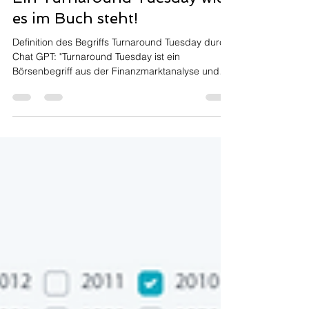
Oliver Granec
3. Apr.
3 Min. Lesezeit
Ein Turnaround Tuesday wie
es im Buch steht!
Definition des Begriffs Turnaround Tuesday durch
Chat GPT: "Turnaround Tuesday ist ein
Börsenbegriff aus der Finanzmarktanalyse und
bezeichnet die Beobachtung, dass sich
Aktienkurse nach einem schwachen Montag am
Dienstag häufig erholen. 👉 Kurz gesagt: Ein
negativer Wochenstart (Montag) wird am
Dienstag oft durch steigende Kurse „umgedreht“
(Turnaround). 📊 Es handelt sich dabei nicht um
eine feste Regel, sondern um ein statistisches
Muster bzw. eine Marktanomalie, die Tra