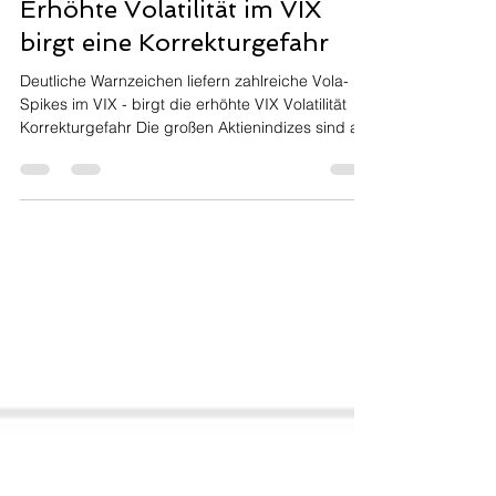
Oliver Granec
28. Feb.
3 Min. Lesezeit
Erhöhte Volatilität im VIX
birgt eine Korrekturgefahr
Deutliche Warnzeichen liefern zahlreiche Vola-
Spikes im VIX - birgt die erhöhte VIX Volatilität
Korrekturgefahr Die großen Aktienindizes sind alle
nur eine Schlagweite von ihren Höchstständen
entfernt: Dax 1% unter seinem High S&P 500 2%
unter seinen High Nasdaq 100 zeigt mit 4,5%
vom High lediglich eine normale Korrektur (ein
Atmen) an Seit dem 20. Januar 2026 jagt ein
Volaspike beim VIX den anderen und in fast jeder
Sitzung haben die US-Märkte diesem Anstieg der
Angst getro