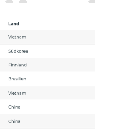
Oliver Granec
15. Sept. 2025
2 Min. Lesezeit
Never catch a falling knife
In meinem heutigen Post erkläre ich die beiden
Begriffe: Never catch a falling knife und Buy on
bad news Beginnen wir mit dem Begriff:...