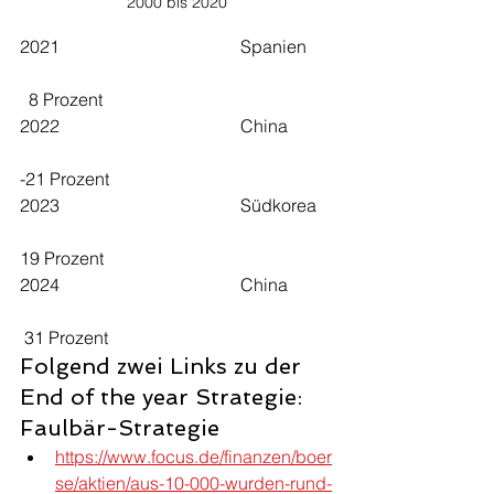
2000 bis 2020
2021					Spanien	
  8 Prozent
2022					China	
-21 Prozent
2023					Südkorea	
19 Prozent
2024					China	
 31 Prozent
Folgend zwei Links zu der 
End of the year Strategie: 
Faulbär-Strategie
https://www.focus.de/finanzen/boer
se/aktien/aus-10-000-wurden-rund-