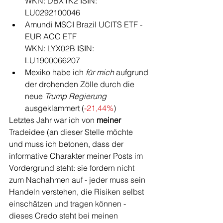
WKN: DBX1K2 ISIN: 
LU0292100046
Amundi MSCI Brazil UCITS ETF - 
EUR ACC ETF
WKN: LYX02B ISIN: 
LU1900066207
Mexiko habe ich 
für mich 
aufgrund 
der drohenden Zölle durch die 
neue 
Trump Regierung 
ausgeklammert (
-21,44%
)
Letztes Jahr war ich von 
meiner 
Tradeidee (an dieser Stelle möchte 
und muss ich betonen, dass der 
informative Charakter meiner Posts im 
Vordergrund steht: sie fordern nicht 
zum Nachahmen auf - jeder muss sein 
Handeln verstehen, die Risiken selbst 
einschätzen und tragen können - 
dieses Credo steht bei meinen 