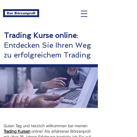
Der Börsenprofi
Trading Kurse online
:
Entdecken Sie Ihren Weg
zu erfolgreichem Trading
Guten Tag und herzlich willkommen bei meinen
Trading Kursen
online! Als erfahrener Börsenprofi
mit über 35 Jahren Erfahrung begleite ich Sie auf